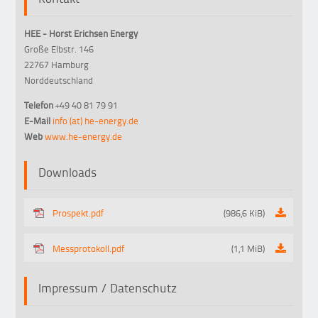
HEE - Horst Erichsen Energy
Große Elbstr. 146
22767 Hamburg
Norddeutschland
Telefon
+49 40 81 79 91
E-Mail
info (at) he-energy.de
Web
www.he-energy.de
Downloads
Prospekt.pdf
(986,6 KiB)
Messprotokoll.pdf
(1,1 MiB)
Impressum / Datenschutz