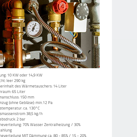
tung: 10 KW oder 14,9 KW
ht: leer 290 kg
erinhalt des Wärmetauschers: 14 Liter
raum: 65 Liter
nanschluss: 150 mm
zug (ohne Gebläse): min.12 Pa
stemperatur: ca. 130°C
smassenstrom 38,5 kg/h
ebsdruck: 2 bar
everteilung: 70% Wasser Zentralheizung / 30%
rahlung
everteilung MIT Dämmung ca. 80 - 85% / 15 - 20%