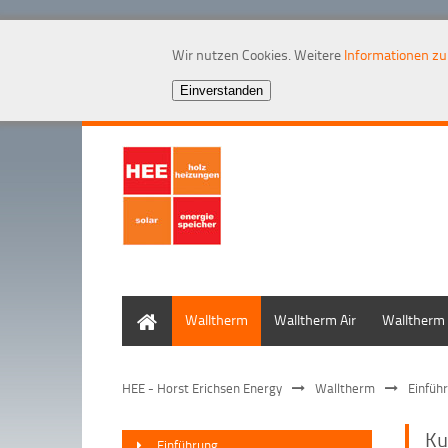
Wir nutzen Cookies. Weitere
Informationen z
Home
Walltherm
Walltherm Air
Walltherm 
HEE - Horst Erichsen Energy
Walltherm
Einfüh
Ku
Einführung