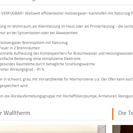
VERFÜGBAR! Weltweit effizientester Holzvergaser-Kaminofen mit Naturzug fü
lung im Wohnraum, als Alleinheizung im Haus oder als Primärheizung - die vorh
 nur an bei Spitzenlasten oder bei Abwesenheit
Holzvergaser Brennsystem mit Naturzug
Feuer in 2 Brennräumen
schnelle Aufheizung des Kombispeichers für Brauchwasser und Heizungswasse
einfache Bedienung ohne komplizierte Elektronik
gesundes Raumklima durch behagliche Strahlungswärme
hoher Wirkungsgrad - 91 %.
ar in schwarz, grau, mit Vorsatzblende für Marmorsteine u.ä. Der Ofen kann au
gespeichert wird.
n: die Rücklaufanhebungsgruppe mit Hocheffizienzpumpe, Armaturen, Reinigung
r Walltherm
Die T