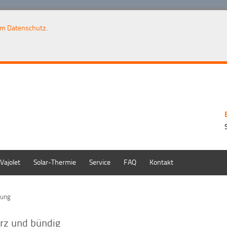
um Datenschutz
.
Vajolet
Solar-Thermie
Service
FAQ
Kontakt
rung
rz und bündig