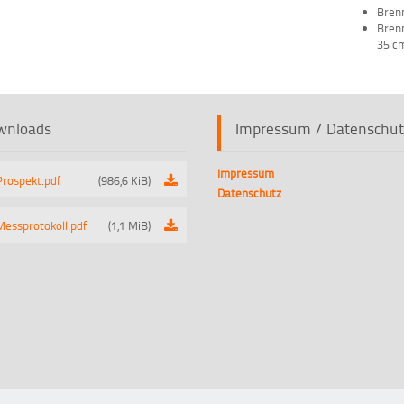
Brenn
Brenn
35 c
wnloads
Impressum / Datenschut
Impressum
Prospekt.pdf
(986,6 KiB)
Datenschutz
Messprotokoll.pdf
(1,1 MiB)