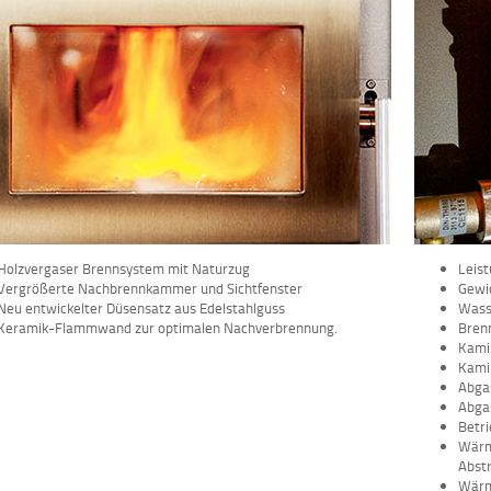
Holzvergaser Brennsystem mit Naturzug
Leis
Vergrößerte Nachbrennkammer und Sichtfenster
Gewic
Neu entwickelter Düsensatz aus Edelstahlguss
Wass
Keramik-Flammwand zur optimalen Nachverbrennung.
Brenn
Kami
Kamin
Abga
Abga
Betri
Wärm
Abst
Wärm