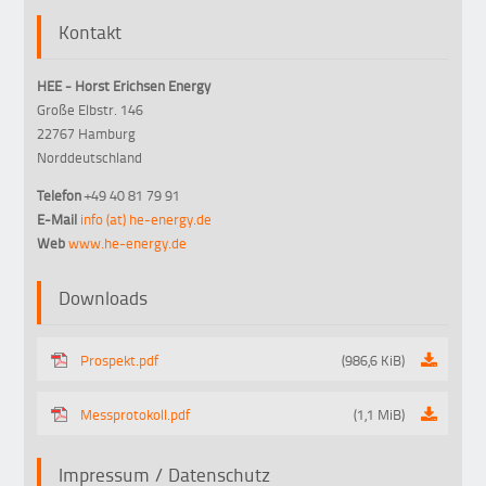
Kontakt
HEE - Horst Erichsen Energy
Große Elbstr. 146
22767 Hamburg
Norddeutschland
Telefon
+49 40 81 79 91
E-Mail
info (at) he-energy.de
Web
www.he-energy.de
Downloads
Prospekt.pdf
(986,6 KiB)
Messprotokoll.pdf
(1,1 MiB)
Impressum / Datenschutz