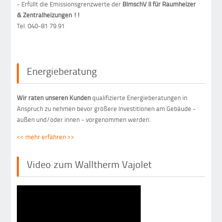
- Erfüllt die Emissionsgrenzwerte der
BImschV II für Raumheizer
&
Zentralheizungen !!
Tel. 040-81 79 91
Energieberatung
Wir raten unseren Kunden
qualifizierte Energieberatungen in
Anspruch zu nehmen bevor größere Investitionen am Gebäude -
außen und/oder innen - vorgenommen werden.
<< mehr erfahren >>
Video zum Walltherm Vajolet