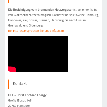
Die Besichtigung vom brennenden Holzvergaser
ist bei einer Reihe
von Walltherm Nutzern möglich. Darunter beispielsweise Hamburg,
Hannover, Kiel, Goslar, Bremen, Flensburg bis nach Husum,
Greifswald und Oldenburg.
Bei Interesse sprechen Sie uns einfach an.
Kontakt
HEE - Horst Erichsen Energy
Große Elbstr. 146
22767 Hamburg