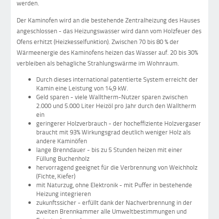
werden.
Der Kaminofen wird an die bestehende Zentralheizung des Hauses
angeschlossen - das Heizungswasser wird dann vom Holzfeuer des
Ofens erhitzt (Heizkesselfunktion). Zwischen 70 bis 80 % der
Wärmeenergie des Kaminofens heizen das Wasser auf. 20 bis 30%
verbleiben als behagliche Strahlungswärme im Wohnraum.
Durch dieses international patentierte System erreicht der
Kamin eine Leistung von 14,9 kW.
Geld sparen - viele Walltherm-Nutzer sparen zwischen
2.000 und 5.000 Liter Heizöl pro Jahr durch den Walltherm
ein
geringerer Holzverbrauch - der hocheffiziente Holzvergaser
braucht mit 93% Wirkungsgrad deutlich weniger Holz als
andere Kaminöfen
lange Brenndauer - bis zu 5 Stunden heizen mit einer
Füllung Buchenholz
hervorragend geeignet für die Verbrennung von Weichholz
(Fichte, Kiefer)
mit Naturzug, ohne Elektronik - mit Puffer in bestehende
Heizung integrieren
zukunftssicher - erfüllt dank der Nachverbrennung in der
zweiten Brennkammer alle Umweltbestimmungen und