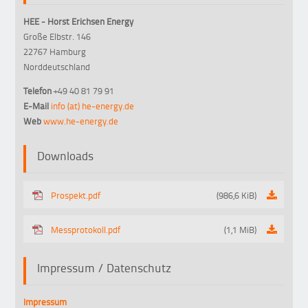
HEE - Horst Erichsen Energy
Große Elbstr. 146
22767 Hamburg
Norddeutschland
Telefon
+49 40 81 79 91
E-Mail
info (at) he-energy.de
Web
www.he-energy.de
Downloads
Prospekt.pdf
(986,6 KiB)
Messprotokoll.pdf
(1,1 MiB)
Impressum / Datenschutz
Impressum